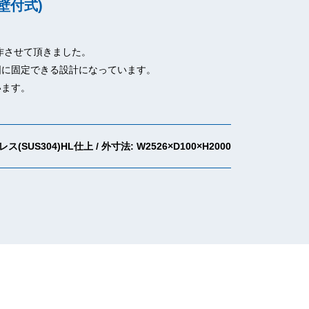
壁付式)
作させて頂きました。
固に固定できる設計になっています。
います。
SUS304)HL仕上 / 外寸法: W2526×D100×H2000