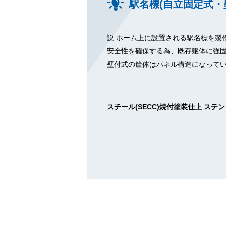
駅名標(自立固定式・
説 ホーム上に設置される駅名標を製
安全性を確保する為、既存躯体に強
壁付式の筐体はパネル構造になって
スチール(SECC)焼付塗装仕上 ステンレス(